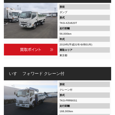
形状
ダンプ
形式
TKG-XZU620T
走行距離
56,000km
年式
2019年(平成31年/令和01年)
買取エリア
東京都
いすゞ フォワード クレーン付
形状
クレーン付
形式
TKG-FRR90S1
走行距離
168,000km