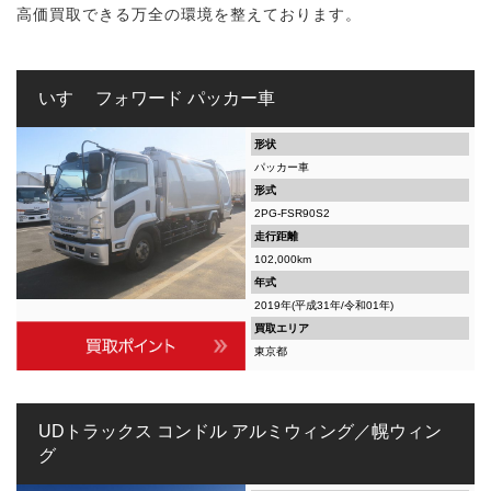
高価買取できる万全の環境を整えております。
いすゞ フォワード パッカー車
形状
パッカー車
形式
2PG-FSR90S2
走行距離
102,000km
年式
2019年(平成31年/令和01年)
買取エリア
東京都
UDトラックス コンドル アルミウィング／幌ウィン
グ