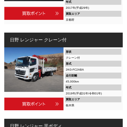
年式
2017年(平成29年)
買取エリア
京都府
日野 レンジャー クレーン付
形状
クレーン付
形式
2KG-FC2ABA
走行距離
45,000km
年式
2019年(平成31年/令和01年)
買取エリア
栃木県
日野 レンジャー 平ボディ