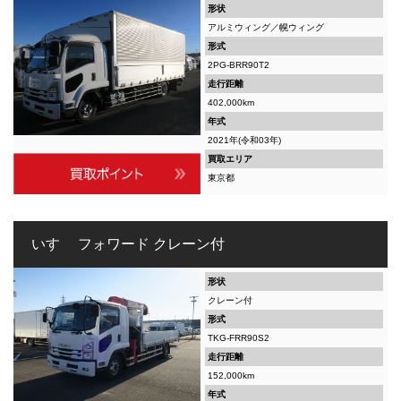
形状
アルミウィング／幌ウィング
形式
2PG-BRR90T2
走行距離
402,000km
年式
2021年(令和03年)
買取エリア
東京都
いすゞ フォワード クレーン付
形状
クレーン付
形式
TKG-FRR90S2
走行距離
152,000km
年式