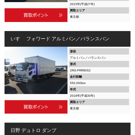
2015年(平成27年)
買取エリア
東京都
いすゞ フォワード アルミバン／バランスバン
形状
アルミバン／バランスバン
形式
2RG-FRR90S2
走行距離
550,000km
年式
2018年(平成30年)
買取エリア
東京都
日野 デュトロ ダンプ