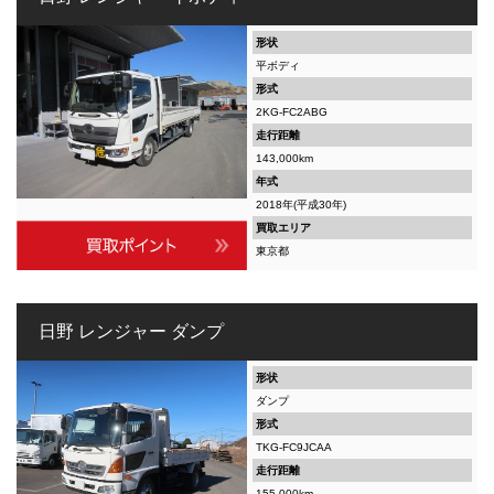
形状
平ボディ
形式
2KG-FC2ABG
走行距離
143,000km
年式
2018年(平成30年)
買取エリア
東京都
日野 レンジャー ダンプ
形状
ダンプ
形式
TKG-FC9JCAA
走行距離
155,000km