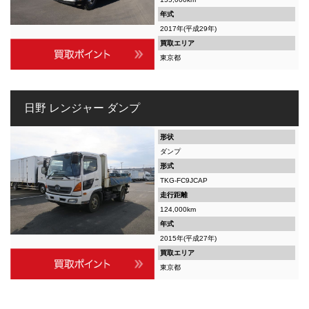
年式
2017年(平成29年)
買取エリア
東京都
日野 レンジャー ダンプ
形状
ダンプ
形式
TKG-FC9JCAP
走行距離
124,000km
年式
2015年(平成27年)
買取エリア
東京都