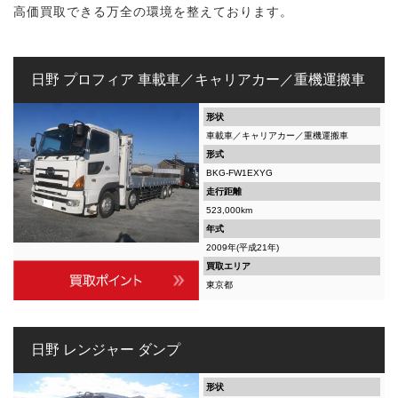
高価買取できる万全の環境を整えております。
日野 プロフィア 車載車／キャリアカー／重機運搬車
形状
車載車／キャリアカー／重機運搬車
形式
BKG-FW1EXYG
走行距離
523,000km
年式
2009年(平成21年)
買取エリア
東京都
日野 レンジャー ダンプ
形状