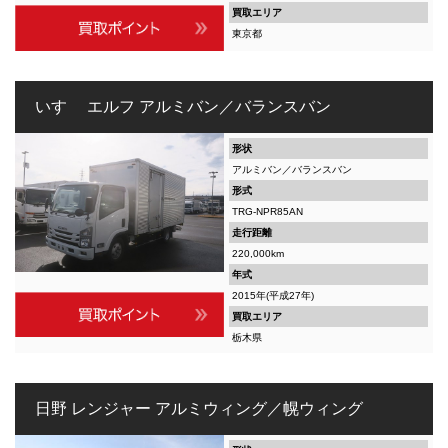
買取エリア
東京都
いすゞ エルフ アルミバン／バランスバン
形状
アルミバン／バランスバン
形式
TRG-NPR85AN
走行距離
220,000km
年式
2015年(平成27年)
買取エリア
栃木県
日野 レンジャー アルミウィング／幌ウィング