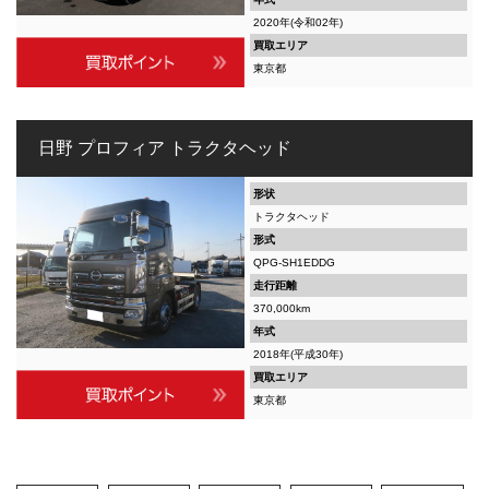
2020年(令和02年)
買取エリア
東京都
日野 プロフィア トラクタヘッド
形状
トラクタヘッド
形式
QPG-SH1EDDG
走行距離
370,000km
年式
2018年(平成30年)
買取エリア
東京都