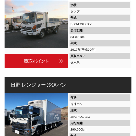
形状
ダンプ
形式
SDG-FC9JCAP
走行距離
83,000km
年式
2017年(平成29年)
買取エリア
栃木県
日野 レンジャー 冷凍バン
形状
冷凍バン
形式
2KG-FD2ABG
走行距離
290,000km
年式