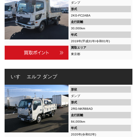
ダンプ
形式
2KG-FC2ABA
走行距離
30,000km
年式
2019年(平成31年/令和01年)
買取エリア
東京都
いすゞ エルフ ダンプ
形状
ダンプ
形式
2RG-NKR88AD
走行距離
84,000km
年式
2020年(令和02年)