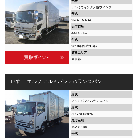
形状
アルミウィング／幌ウィング
形式
2PG-FD2ABA
走行距離
444,000km
年式
2018年(平成30年)
買取エリア
東京都
いすゞ エルフ アルミバン／バランスバン
形状
アルミバン／バランスバン
形式
2RG-NPR88YN
走行距離
192,000km
年式