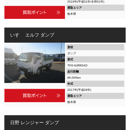
2019年(平成31年/令和01年)
買取エリア
栃木県
いすゞ エルフ ダンプ
形状
ダンプ
形式
TPG-NJR85AD
走行距離
88,000km
年式
2017年(平成29年)
買取エリア
栃木県
日野 レンジャー ダンプ