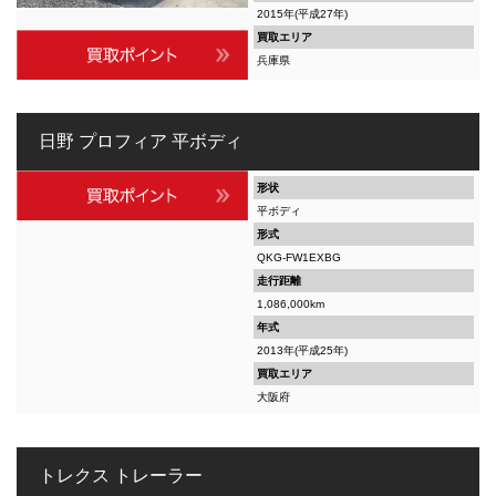
2015年(平成27年)
買取エリア
兵庫県
日野 プロフィア 平ボディ
形状
平ボディ
形式
QKG-FW1EXBG
走行距離
1,086,000km
年式
2013年(平成25年)
買取エリア
大阪府
トレクス トレーラー