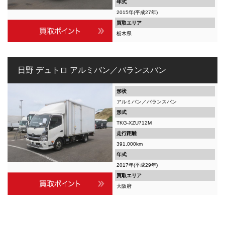
年式
2015年(平成27年)
買取エリア
栃木県
日野 デュトロ アルミバン／バランスバン
形状
アルミバン／バランスバン
形式
TKG-XZU712M
走行距離
391,000km
年式
2017年(平成29年)
買取エリア
大阪府