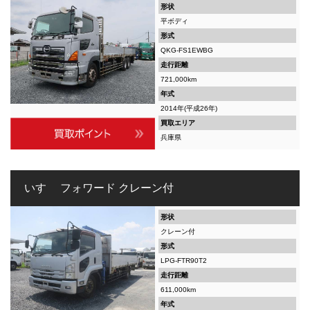
形状
平ボディ
形式
QKG-FS1EWBG
走行距離
721,000km
年式
2014年(平成26年)
買取エリア
兵庫県
いすゞ フォワード クレーン付
形状
クレーン付
形式
LPG-FTR90T2
走行距離
611,000km
年式