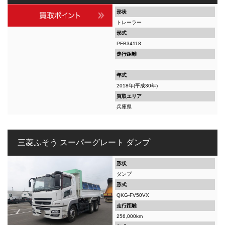
形状
トレーラー
形式
PFB34118
走行距離
年式
2018年(平成30年)
買取エリア
兵庫県
三菱ふそう スーパーグレート ダンプ
形状
ダンプ
形式
QKG-FV50VX
走行距離
256,000km