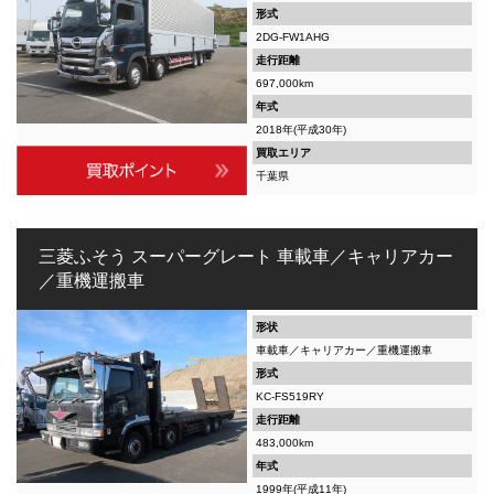
形式
2DG-FW1AHG
走行距離
697,000km
年式
2018年(平成30年)
買取エリア
千葉県
三菱ふそう スーパーグレート 車載車／キャリアカー
／重機運搬車
形状
車載車／キャリアカー／重機運搬車
形式
KC-FS519RY
走行距離
483,000km
年式
1999年(平成11年)