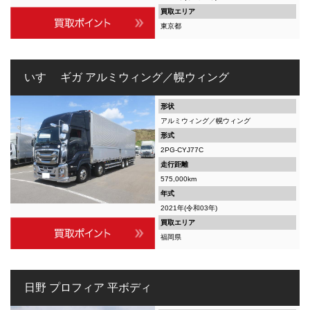
買取エリア
東京都
いすゞ ギガ アルミウィング／幌ウィング
形状
アルミウィング／幌ウィング
形式
2PG-CYJ77C
走行距離
575,000km
年式
2021年(令和03年)
買取エリア
福岡県
日野 プロフィア 平ボディ