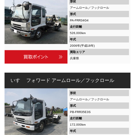
形状
アームロール／フックロール
形式
PA-FRR34G4
走行距離
526,000km
年式
2006年(平成18年)
買取エリア
兵庫県
いすゞ フォワード アームロール／フックロール
形状
アームロール／フックロール
形式
PB-FRR35E3S
走行距離
172,000km
年式