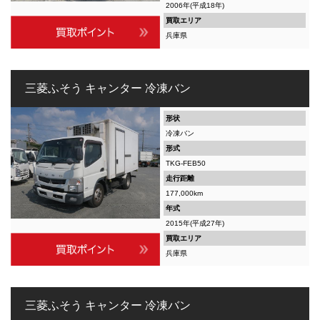
2006年(平成18年)
買取エリア
兵庫県
三菱ふそう キャンター 冷凍バン
形状
冷凍バン
形式
TKG-FEB50
走行距離
177,000km
年式
2015年(平成27年)
買取エリア
兵庫県
三菱ふそう キャンター 冷凍バン