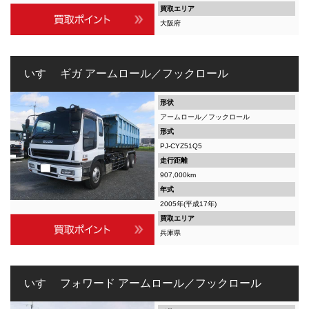
買取エリア
大阪府
いすゞ ギガ アームロール／フックロール
形状
アームロール／フックロール
形式
PJ-CYZ51Q5
走行距離
907,000km
年式
2005年(平成17年)
買取エリア
兵庫県
いすゞ フォワード アームロール／フックロール