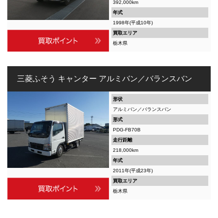
392,000km
年式
1998年(平成10年)
買取エリア
栃木県
三菱ふそう キャンター アルミバン／バランスバン
形状
アルミバン／バランスバン
形式
PDG-FB70B
走行距離
218,000km
年式
2011年(平成23年)
買取エリア
栃木県