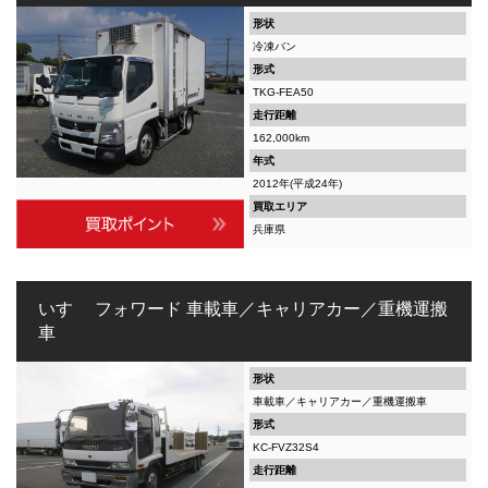
形状
冷凍バン
形式
TKG-FEA50
走行距離
162,000km
年式
2012年(平成24年)
買取エリア
兵庫県
いすゞ フォワード 車載車／キャリアカー／重機運搬
車
形状
車載車／キャリアカー／重機運搬車
形式
KC-FVZ32S4
走行距離