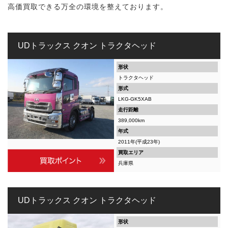
高価買取できる万全の環境を整えております。
UDトラックス クオン トラクタヘッド
形状
トラクタヘッド
形式
LKG-GK5XAB
走行距離
389,000km
年式
2011年(平成23年)
買取エリア
兵庫県
UDトラックス クオン トラクタヘッド
形状