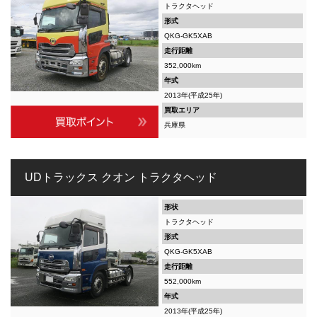
トラクタヘッド
形式
QKG-GK5XAB
走行距離
352,000km
年式
2013年(平成25年)
買取エリア
兵庫県
UDトラックス クオン トラクタヘッド
形状
トラクタヘッド
形式
QKG-GK5XAB
走行距離
552,000km
年式
2013年(平成25年)