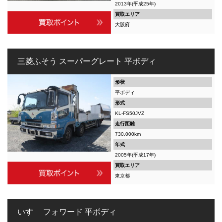
2013年(平成25年)
買取エリア
大阪府
三菱ふそう スーパーグレート 平ボディ
形状
平ボディ
形式
KL-FS50JVZ
走行距離
730,000km
年式
2005年(平成17年)
買取エリア
東京都
いすゞ フォワード 平ボディ