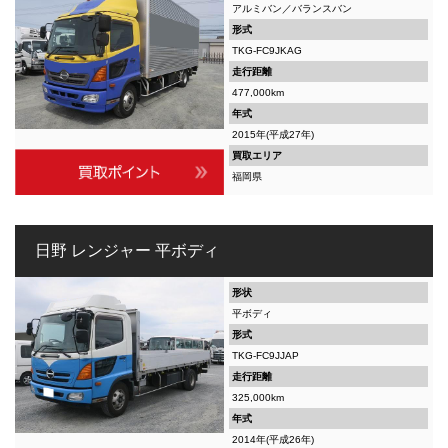
アルミバン／バランスバン
形式
TKG-FC9JKAG
走行距離
477,000km
年式
2015年(平成27年)
買取エリア
福岡県
日野 レンジャー 平ボディ
形状
平ボディ
形式
TKG-FC9JJAP
走行距離
325,000km
年式
2014年(平成26年)