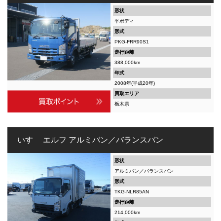
形状
平ボディ
形式
PKG-FRR90S1
走行距離
388,000km
年式
2008年(平成20年)
買取エリア
栃木県
いすゞ エルフ アルミバン／バランスバン
形状
アルミバン／バランスバン
形式
TKG-NLR85AN
走行距離
214,000km