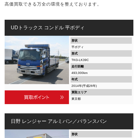
高価買取できる万全の環境を整えております。
UDトラックス コンドル 平ボディ
形状
平ボディ
形式
TKG-LK39C
走行距離
493,000km
年式
2014年(平成26年)
買取エリア
東京都
日野 レンジャー アルミバン／バランスバン
形状