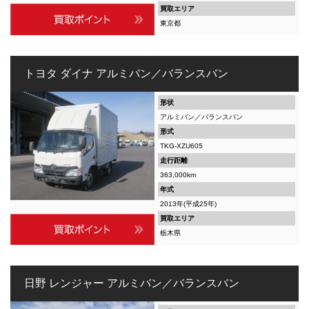
買取エリア
東京都
トヨタ ダイナ アルミバン／バランスバン
形状
アルミバン／バランスバン
形式
TKG-XZU605
走行距離
363,000km
年式
2013年(平成25年)
買取エリア
栃木県
日野 レンジャー アルミバン／バランスバン