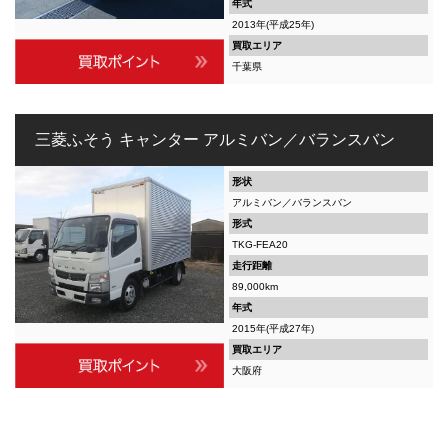
年式
2013年(平成25年)
買取エリア
千葉県
三菱ふそう キャンター アルミバン／バランスバン
形状
アルミバン／バランスバン
形式
TKG-FEA20
走行距離
89,000km
年式
2015年(平成27年)
買取エリア
大阪府