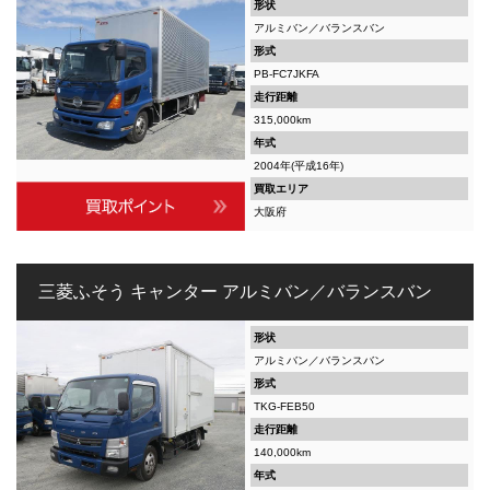
形状
アルミバン／バランスバン
形式
PB-FC7JKFA
走行距離
315,000km
年式
2004年(平成16年)
買取エリア
大阪府
三菱ふそう キャンター アルミバン／バランスバン
形状
アルミバン／バランスバン
形式
TKG-FEB50
走行距離
140,000km
年式