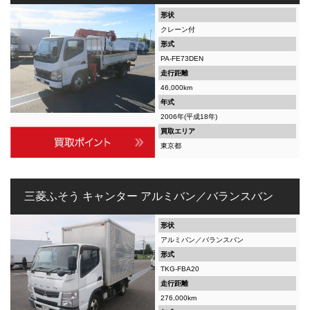
形状
クレーン付
形式
PA-FE73DEN
走行距離
46,000km
年式
2006年(平成18年)
買取エリア
東京都
三菱ふそう キャンター アルミバン／バランスバン
形状
アルミバン／バランスバン
形式
TKG-FBA20
走行距離
276,000km