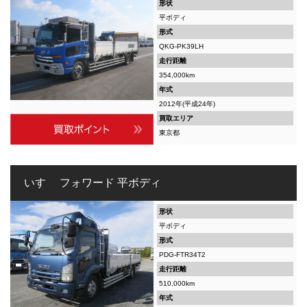
形状
平ボディ
形式
QKG-PK39LH
走行距離
354,000km
年式
2012年(平成24年)
買取エリア
東京都
いすゞ フォワード 平ボディ
形状
平ボディ
形式
PDG-FTR34T2
走行距離
510,000km
年式