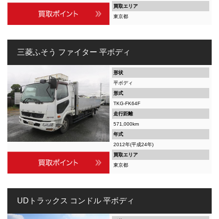
買取エリア
東京都
三菱ふそう ファイター 平ボディ
形状
平ボディ
形式
TKG-FK64F
走行距離
571,000km
年式
2012年(平成24年)
買取エリア
東京都
UDトラックス コンドル 平ボディ