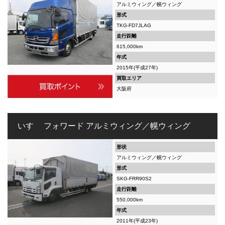
アルミウィング／幌ウィング
形式
TKG-FD7JLAG
走行距離
615,000km
年式
2015年(平成27年)
買取エリア
大阪府
いすゞ フォワード アルミウィング／幌ウィング
形状
アルミウィング／幌ウィング
形式
SKG-FRR90S2
走行距離
550,000km
年式
2011年(平成23年)