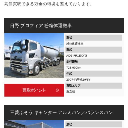
高価買取できる万全の環境を整えております。
日野 プロフィア 粉粒体運搬車
形状
粉粒体運搬車
形式
ADG-FR1EXYG
走行距離
723,000km
年式
2007年(平成19年)
買取エリア
東京都
三菱ふそう キャンター アルミバン／バランスバン
形状