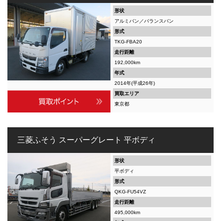
形状
アルミバン／バランスバン
形式
TKG-FBA20
走行距離
192,000km
年式
2014年(平成26年)
買取エリア
東京都
三菱ふそう スーパーグレート 平ボディ
形状
平ボディ
形式
QKG-FU54VZ
走行距離
495,000km