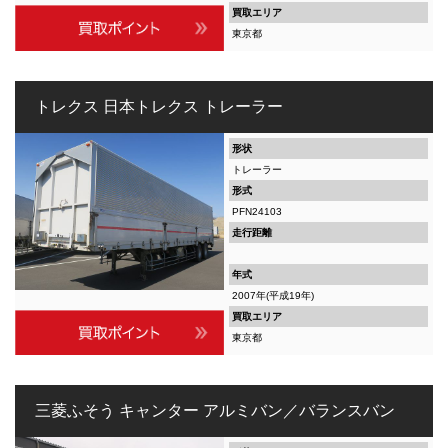
買取エリア
東京都
トレクス 日本トレクス トレーラー
形状
トレーラー
形式
PFN24103
走行距離
年式
2007年(平成19年)
買取エリア
東京都
三菱ふそう キャンター アルミバン／バランスバン