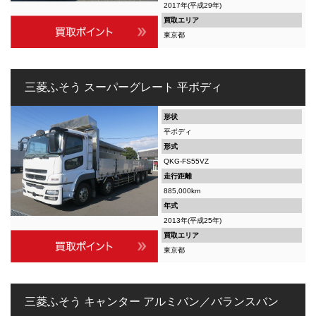
2017年(平成29年)
買取エリア
東京都
三菱ふそう スーパーグレート 平ボディ
形状
平ボディ
形式
QKG-FS55VZ
走行距離
885,000km
年式
2013年(平成25年)
買取エリア
東京都
三菱ふそう キャンター アルミバン／バランスバン