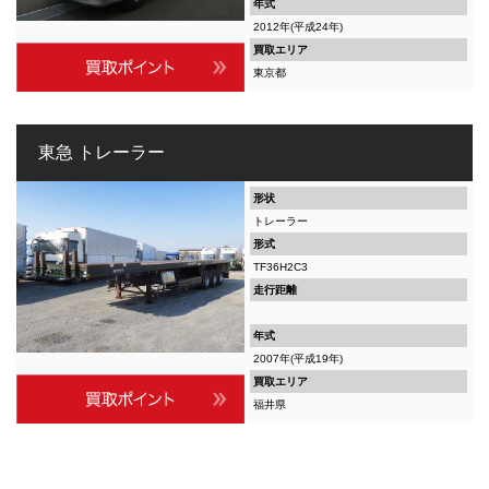
年式
2012年(平成24年)
買取エリア
東京都
東急 トレーラー
形状
トレーラー
形式
TF36H2C3
走行距離
年式
2007年(平成19年)
買取エリア
福井県