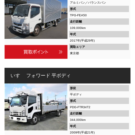
アルミバン／バランスバン
形式
TPG-FEA50
走行距離
109,000km
年式
2017年(平成29年)
買取エリア
東京都
いすゞ フォワード 平ボディ
形状
平ボディ
形式
PDG-FTR34T2
走行距離
344,000km
年式
2009年(平成21年)