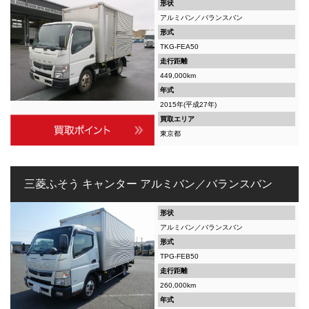
形状
アルミバン／バランスバン
形式
TKG-FEA50
走行距離
449,000km
年式
2015年(平成27年)
買取エリア
東京都
三菱ふそう キャンター アルミバン／バランスバン
形状
アルミバン／バランスバン
形式
TPG-FEB50
走行距離
260,000km
年式