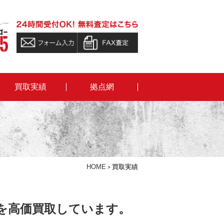
シー
買取実績
拠点網
HOME
買取実績
>
を高価買取しています。