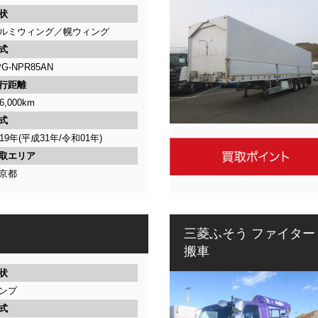
状
ルミウィング／幌ウィング
式
PG-NPR85AN
行距離
6,000km
式
019年(平成31年/令和01年)
取エリア
京都
三菱ふそう ファイター
搬車
状
ンプ
式