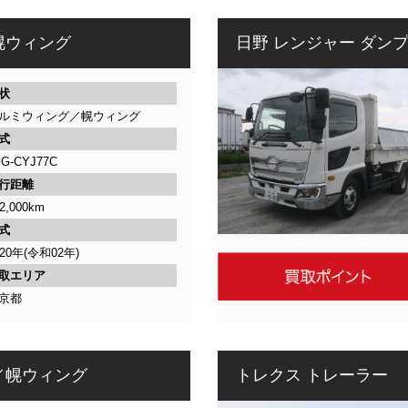
定・
幌ウィング
日野 レンジャー ダン
高
価
状
ルミウィング／幌ウィング
買
式
PG-CYJ77C
取
行距離
2,000km
式
020年(令和02年)
取エリア
京都
／幌ウィング
トレクス トレーラー