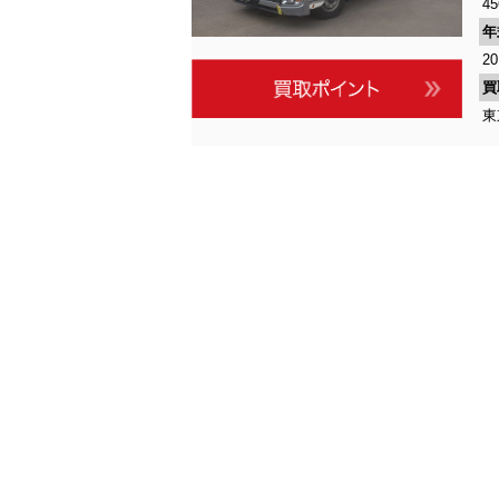
45
年
2
買
東