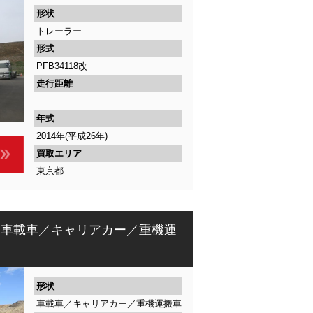
形状
トレーラー
形式
PFB34118改
走行距離
年式
2014年(平成26年)
買取エリア
東京都
 車載車／キャリアカー／重機運
形状
車載車／キャリアカー／重機運搬車