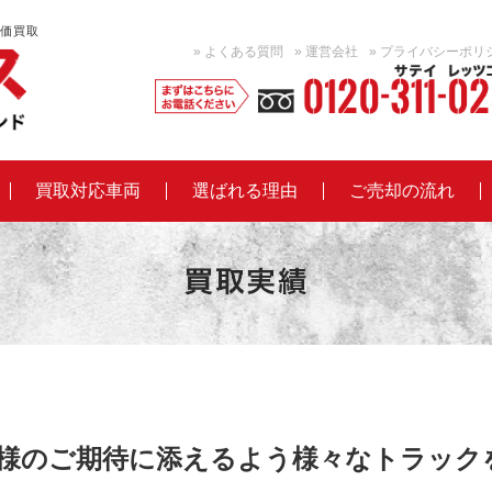
価買取
ト
» よくある質問
» 運営会社
» プライバシーポリ
ラ
ッ
買取対応車両
選ばれる理由
ご売却の流れ
ク
買
取
な
ら
買
様のご期待に添えるよう様々なトラック