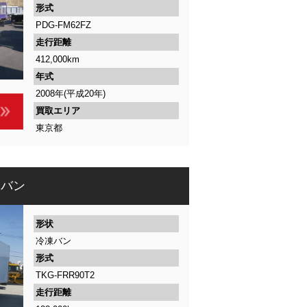
形式
PDG-FM62FZ
走行距離
412,000km
年式
2008年(平成20年)
買取エリア
東京都
凍バン
形状
冷凍バン
形式
TKG-FRR90T2
走行距離