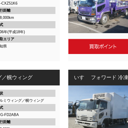
-CXZ51K6
行距離
8,000km
式
006年(平成18年)
取エリア
知県
グ／幌ウィング
いすゞ フォワード 冷
状
ルミウィング／幌ウィング
式
KG-FD2ABA
行距離