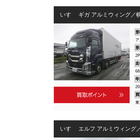
いすゞ ギガ アルミウィング／
形
ア
形
2
走
68
年
2
買
東
いすゞ エルフ アルミウィング