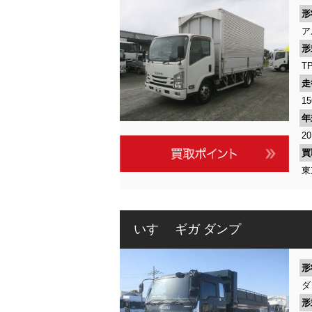
形
ア
形
T
走
15
年
2
買
東
いすゞ ギガ ダンプ
形
ダ
形