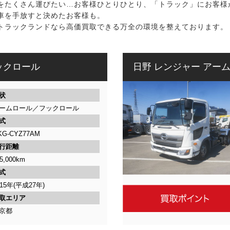
取
をたくさん運びたい…お客様ひとりひとり、「トラック」にお客様
車を手放すと決めたお客様も。
マ
トラックランドなら高価買取できる万全の環境を整えております。
ッ
ク
ックロール
日野 レンジャー アー
ス
状
｜
ームロール／フックロール
式
全
KG-CYZ77AM
行距離
国
5,000km
無
式
015年(平成27年)
料
取エリア
京都
査