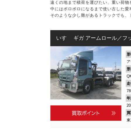
遠くの地まで積荷を運びたい、重い荷物
中にはボロボロになるまで使い古した愛
そのような少し難があるトラックでも、
いすゞ ギガ アームロール／フ
形
ア
形
Q
走
78
年
2
買
東