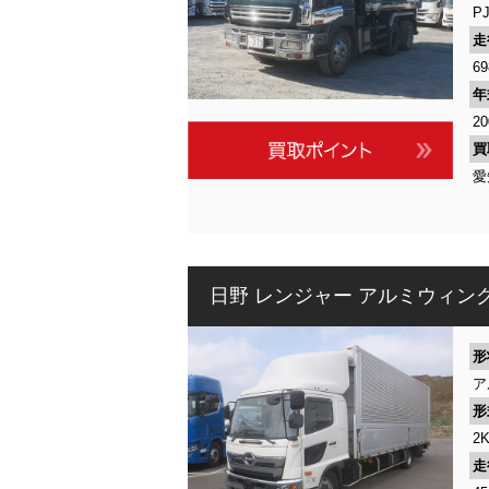
PJ
走
69
年
2
買
愛
日野 レンジャー アルミウィン
形
ア
形
2
走