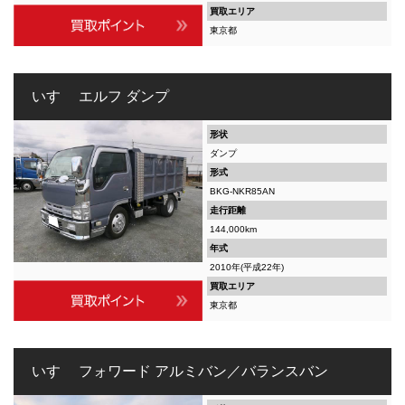
買取エリア
東京都
いすゞ エルフ ダンプ
形状
ダンプ
形式
BKG-NKR85AN
走行距離
144,000km
年式
2010年(平成22年)
買取エリア
東京都
いすゞ フォワード アルミバン／バランスバン