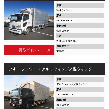
形状
冷凍ウィング
形式
PKG-FRR90S2
走行距離
625,000km
年式
2008年(平成20年)
買取エリア
東京都
いすゞ フォワード アルミウィング／幌ウィング
形状
アルミウィング／幌ウィング
形式
TKG-FRR90T2
走行距離
364,000km