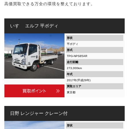
高価買取できる万全の環境を整えております。
いすゞ エルフ 平ボディ
形状
平ボディ
形式
TPG-NPS85AR
走行距離
273,000km
年式
2017年(平成29年)
買取エリア
東京都
日野 レンジャー クレーン付
形状