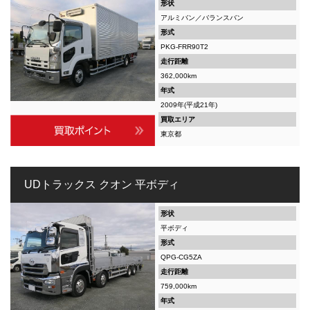
形状
アルミバン／バランスバン
形式
PKG-FRR90T2
走行距離
362,000km
年式
2009年(平成21年)
買取エリア
東京都
UDトラックス クオン 平ボディ
形状
平ボディ
形式
QPG-CG5ZA
走行距離
759,000km
年式