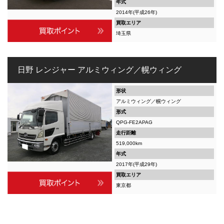
年式
2014年(平成26年)
買取エリア
埼玉県
日野 レンジャー アルミウィング／幌ウィング
形状
アルミウィング／幌ウィング
形式
QPG-FE2APAG
走行距離
519,000km
年式
2017年(平成29年)
買取エリア
東京都