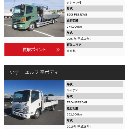
クレーン付
形式
BDG-FE8JLWG
走行距離
274,000km
年式
2007年(平成19年)
買取エリア
東京都
いすゞ エルフ 平ボディ
形状
平ボディ
形式
TRG-NPR85AR
走行距離
252,000km
年式
2016年(平成28年)