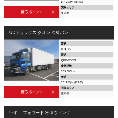
2017年(平成29年)
買取エリア
東京都
UDトラックス クオン 冷凍バン
形状
冷凍バン
形式
QPG-CD5ZA
走行距離
283,000km
年式
2017年(平成29年)
買取エリア
東京都
いすゞ フォワード 冷凍ウィング