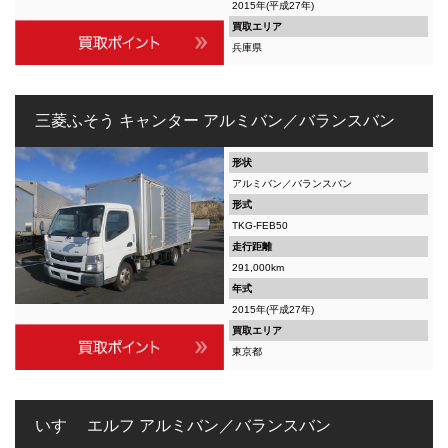
2015年(平成27年)
買取エリア
兵庫県
三菱ふそう キャンター アルミバン／バランスバン
形状
アルミバン／バランスバン
形式
TKG-FEB50
走行距離
291,000km
年式
2015年(平成27年)
買取エリア
東京都
いすゞ エルフ アルミバン／バランスバン