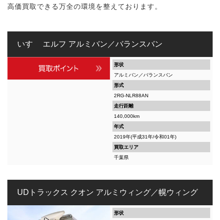
高価買取できる万全の環境を整えております。
いすゞ エルフ アルミバン／バランスバン
形状
アルミバン／バランスバン
形式
2RG-NLR88AN
走行距離
140,000km
年式
2019年(平成31年/令和01年)
買取エリア
千葉県
UDトラックス クオン アルミウィング／幌ウィング
形状