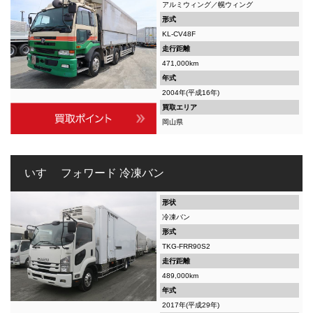
アルミウィング／幌ウィング
形式
KL-CV48F
走行距離
471,000km
年式
2004年(平成16年)
買取エリア
岡山県
いすゞ フォワード 冷凍バン
形状
冷凍バン
形式
TKG-FRR90S2
走行距離
489,000km
年式
2017年(平成29年)