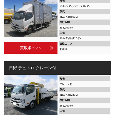
形状
アルミバン／バランスバン
形式
TKG-XZU650M
走行距離
358,000km
年式
2014年(平成26年)
買取エリア
北海道
日野 デュトロ クレーン付
形状
クレーン付
形式
TDG-XZU730M
走行距離
266,000km
年式