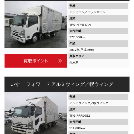
形状
アルミバン／バランスバン
形式
TRG-NPR85AN
走行距離
277,000km
年式
2017年(平成29年)
買取エリア
兵庫県
いすゞ フォワード アルミウィング／幌ウィング
形状
アルミウィング／幌ウィング
形式
TKG-FRR90S2
走行距離
511,000km