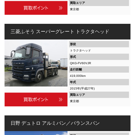
買取エリア
東京都
三菱ふそう スーパーグレート トラクタヘッド
形状
トラクタヘッド
形式
QKG-FV60VJR
走行距離
419,000km
年式
2015年(平成27年)
買取エリア
東京都
日野 デュトロ アルミバン／バランスバン