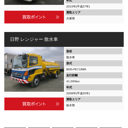
年式
2015年(平成27年)
買取エリア
兵庫県
日野 レンジャー 散水車
形状
散水車
形式
BDG-FE7JJWA
走行距離
41,000km
年式
2008年(平成20年)
買取エリア
栃木県