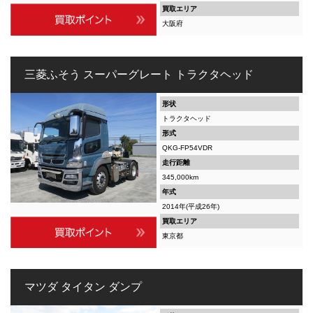
買取エリア
大阪府
三菱ふそう スーパーグレート トラクタヘッド
形状
トラクタヘッド
形式
QKG-FP54VDR
走行距離
345,000km
年式
2014年(平成26年)
買取エリア
東京都
マツダ タイタン ダンプ