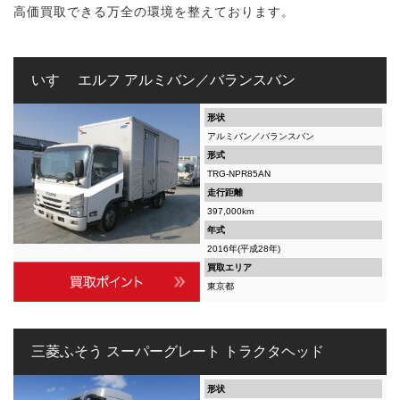
高価買取できる万全の環境を整えております。
いすゞ エルフ アルミバン／バランスバン
形状
アルミバン／バランスバン
形式
TRG-NPR85AN
走行距離
397,000km
年式
2016年(平成28年)
買取エリア
東京都
三菱ふそう スーパーグレート トラクタヘッド
形状