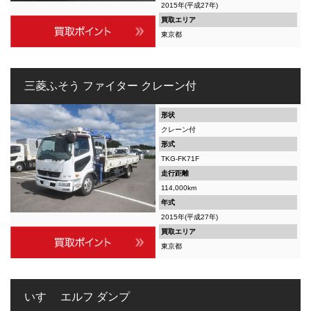
2015年(平成27年)
買取エリア
東京都
三菱ふそう ファイター クレーン付
形状
クレーン付
形式
TKG-FK71F
走行距離
114,000km
年式
2015年(平成27年)
買取エリア
東京都
いすゞ エルフ ダンプ