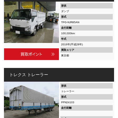
形状
ダンプ
形式
TPG-NJR85AN
走行距離
100,000km
年式
2016年(平成28年)
買取エリア
東京都
トレクス トレーラー
形状
トレーラー
形式
PFN24103
走行距離