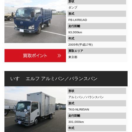
形状
ダンプ
形式
PB-LKR81AD
走行距離
93,000km
年式
2005年(平成17年)
買取エリア
東京都
いすゞ エルフ アルミバン／バランスバン
形状
アルミバン／バランスバン
形式
TKG-NLR85AN
走行距離
301,000km
年式