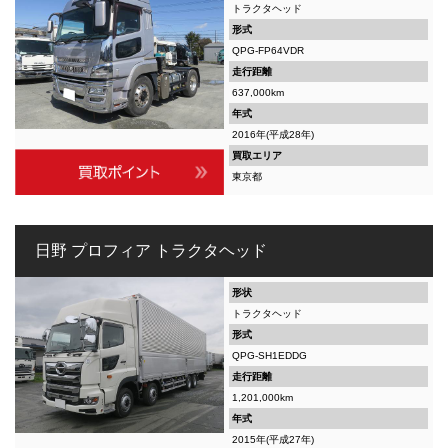
トラクタヘッド
形式
QPG-FP64VDR
走行距離
637,000km
年式
2016年(平成28年)
買取エリア
東京都
日野 プロフィア トラクタヘッド
形状
トラクタヘッド
形式
QPG-SH1EDDG
走行距離
1,201,000km
年式
2015年(平成27年)