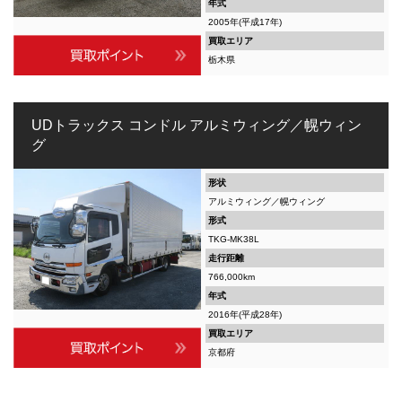
年式
2005年(平成17年)
買取エリア
栃木県
UDトラックス コンドル アルミウィング／幌ウィン
グ
形状
アルミウィング／幌ウィング
形式
TKG-MK38L
走行距離
766,000km
年式
2016年(平成28年)
買取エリア
京都府