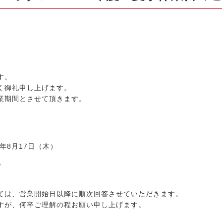
取
マ
ッ
ク
す。
ス
く御礼申し上げます。
業期間とさせて頂きます。
｜
全
国
年8月17日（木）
。
無
料
ては、営業開始日以降に順次回答させていただきます。
すが、何卒ご理解の程お願い申し上げます。
査