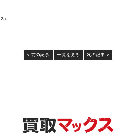
定・
高
ス)
価
買
< 前の記事
一覧を見る
次の記事 >
取