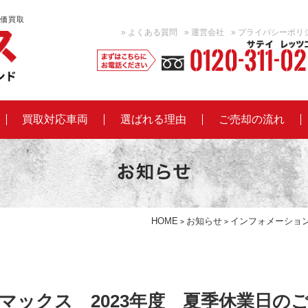
価買取
ト
» よくある質問
» 運営会社
» プライバシーポリ
ラ
ッ
買取対応車両
選ばれる理由
ご売却の流れ
ク
買
取
な
HOME
お知らせ
インフォメーショ
>
>
ら
買
マックス 2023年度 夏季休業日の