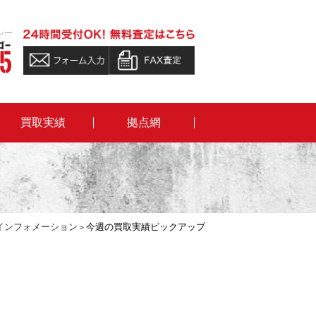
シー
買取実績
拠点網
インフォメーション
今週の買取実績ピックアップ
>