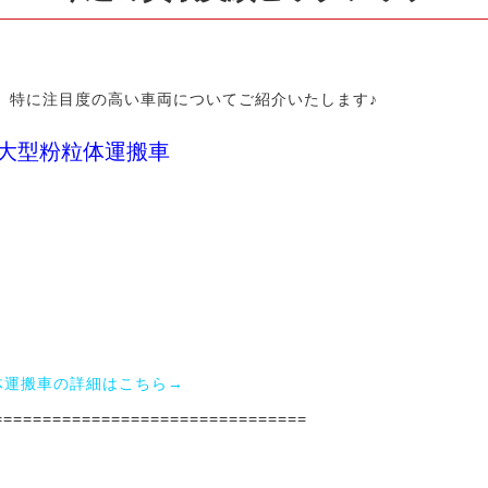
取
マ
ッ
、特に注目度の高い車両についてご紹介いたします♪
ク
 大型粉粒体運搬車
ス
｜
全
国
無
体運搬車の詳細はこちら→
料
================================
査