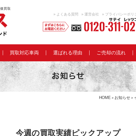
価買取
ト
» よくある質問
» 運営会社
» プライバシーポリ
ラ
ッ
買取対応車両
選ばれる理由
ご売却の流れ
ク
買
取
な
HOME
お知らせ
>
>
ら
買
今週の買取実績ピックアップ