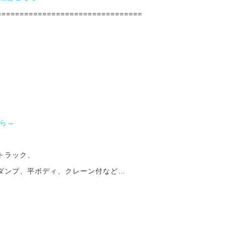
================================
ら→
トラック、
ダンプ、平ボディ、クレーン付など…